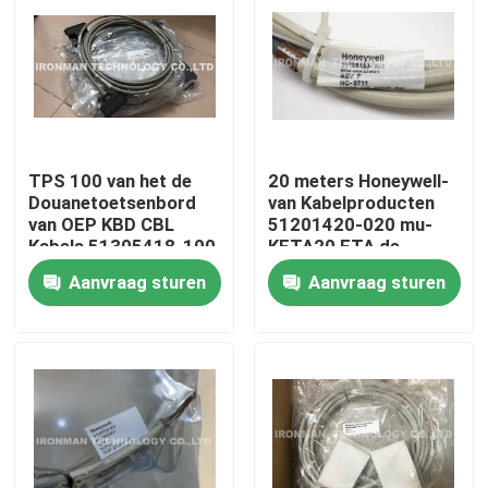
TPS 100 van het de
20 meters Honeywell-
Douanetoetsenbord
van Kabelproducten
van OEP KBD CBL
51201420-020 mu-
Kabels 51305418-100
KFTA20 FTA de
Honeywell
Kabelucn
Aanvraag sturen
Aanvraag sturen
Thuis
Over ons
Contacten