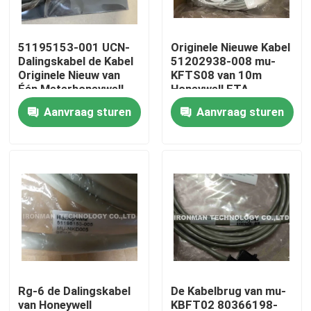
Producten
51195153-001 UCN-
Originele Nieuwe Kabel
Dalingskabel de Kabel
51202938-008 mu-
Originele Nieuw van
KFTS08 van 10m
PLC Controlemodule
Één Meterhoneywell
Honeywell FTA
Aanvraag sturen
Aanvraag sturen
Honeywell-PLC Module
Het Controlemechanisme van Honeywell HC900
De Module van Honeywell FSC
Honeywell-Kabelproducten
Rg-6 de Dalingskabel
De Kabelbrug van mu-
Honeywell-Batterijpak
van Honeywell
KBFT02 80366198-