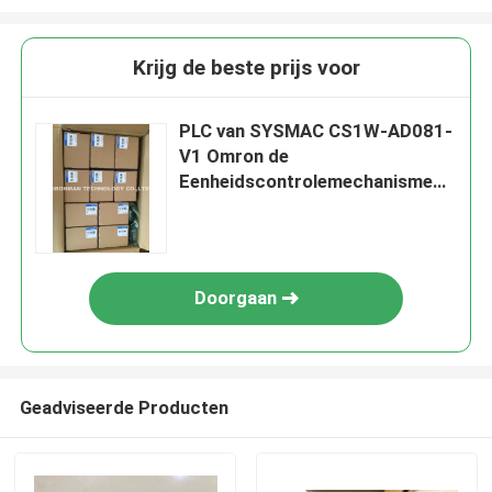
Krijg de beste prijs voor
PLC van SYSMAC CS1W-AD081-
V1 Omron de
Eenheidscontrolemechanisme
van de Module Analoog Input A/D
Doorgaan
Geadviseerde Producten