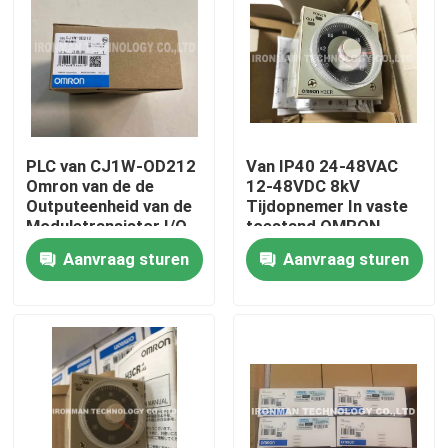
PLC van CJ1W-OD212
Van IP40 24-48VAC
Omron van de de
12-48VDC 8kV
Outputeenheid van de
Tijdopnemer In vaste
Moduletransistor I/O
toestand OMRON
Plc Module
H3CR-A8-600
Aanvraag sturen
Aanvraag sturen
Thuis
Over ons
Contacten