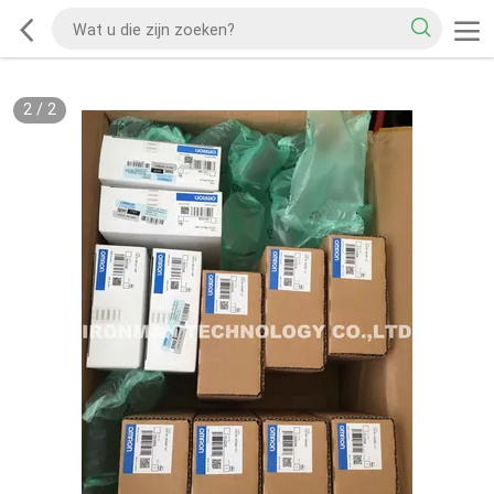
2
/
2