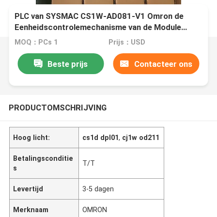
PLC van SYSMAC CS1W-AD081-V1 Omron de
Eenheidscontrolemechanisme van de Module
Analoog Input A/D
MOQ：PCs 1
Prijs：USD
Beste prijs
Contacteer ons
PRODUCTOMSCHRIJVING
Hoog licht:
cs1d dpl01
,
cj1w od211
Betalingsconditie
T/T
s
Levertijd
3-5 dagen
Merknaam
OMRON