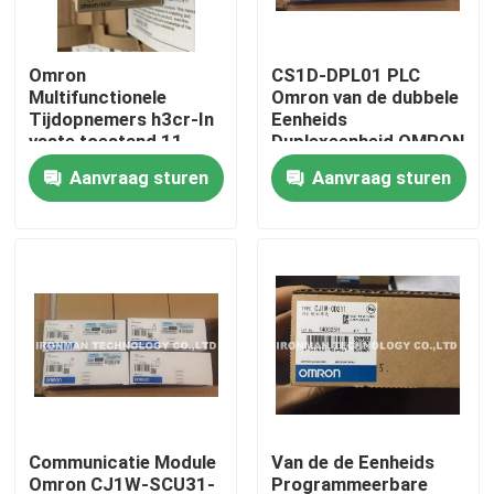
Producten
Omron
CS1D-DPL01 PLC
Multifunctionele
Omron van de dubbele
Tijdopnemers h3cr-In
Eenheids
PLC Controlemodule
vaste toestand 11
Duplexeenheid OMRON
speld
Aanvraag sturen
Aanvraag sturen
Honeywell-PLC Module
Het Controlemechanisme van Honeywell HC900
De Module van Honeywell FSC
Honeywell-Kabelproducten
Communicatie Module
Van de de Eenheids
Honeywell-Batterijpak
Omron CJ1W-SCU31-
Programmeerbare