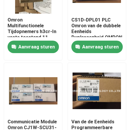
Fabrieksreis
Omron
CS1D-DPL01 PLC
Multifunctionele
Omron van de dubbele
Tijdopnemers h3cr-In
Eenheids
Kwaliteitscontrole
vaste toestand 11
Duplexeenheid OMRON
speld
Aanvraag sturen
Aanvraag sturen
Contacteer ons
Nieuws
Gevallen
PLC Controlemodule
Communicatie Module
Van de de Eenheids
Honeywell-PLC Module
Omron CJ1W-SCU31-
Programmeerbare