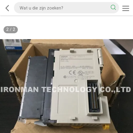
2
/
2