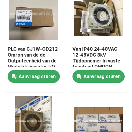
PLC van CJ1W-OD212
Van IP40 24-48VAC
Omron van de de
12-48VDC 8kV
Outputeenheid van de
Tijdopnemer In vaste
Moduletransistor I/O
toestand OMRON
Plc Module
H3CR-A8-600
Aanvraag sturen
Aanvraag sturen
Huis
Producten
Ongeveer ons