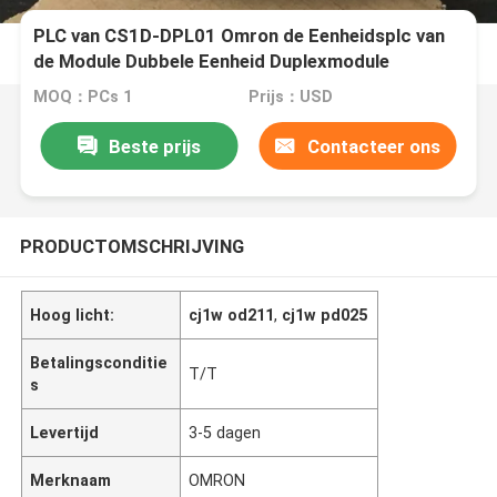
PLC van CS1D-DPL01 Omron de Eenheidsplc van
de Module Dubbele Eenheid Duplexmodule
MOQ：PCs 1
Prijs：USD
Beste prijs
Contacteer ons
PRODUCTOMSCHRIJVING
Hoog licht:
cj1w od211
,
cj1w pd025
Betalingsconditie
T/T
s
Levertijd
3-5 dagen
Merknaam
OMRON